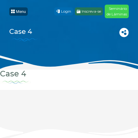
Seminário
Login
Inscreva-se
Menu
de Lâminas
Case 4
Case 4