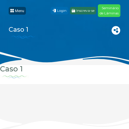
Seminário
Login
Inscreva-se
Menu
de Lâminas
Caso 1
Caso 1