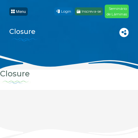
Seminário
Login
Inscreva-se
Menu
de Lâminas
Closure
Closure