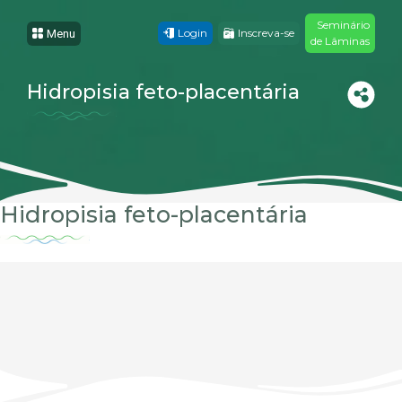
Seminário
Login
Inscreva-se
Menu
de Lâminas
Hidropisia feto-placentária
Hidropisia feto-placentária