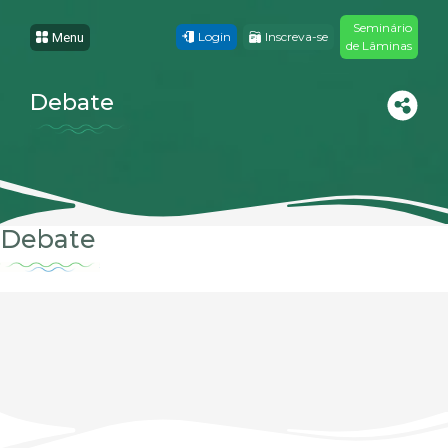
Seminário
Login
Inscreva-se
Menu
de Lâminas
Debate
Debate