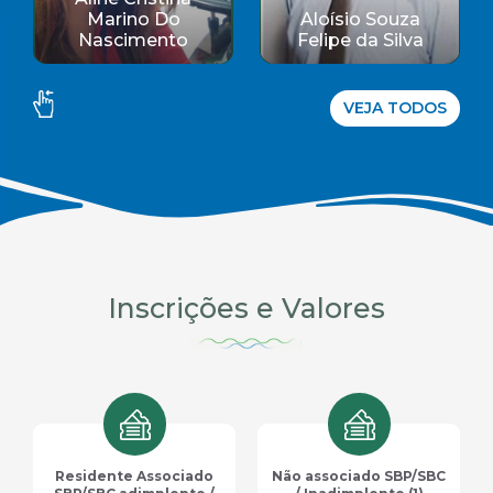
Amanda Gomes
Abelardo
Carvalho
Rodriguez
VEJA TODOS
Inscrições e Valores
Não associado SBP/SBC
Outros profissionais da