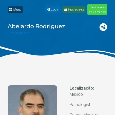
Seminário
Login
Inscreva-se
Menu
de Lâminas
Abelardo Rodriguez
Localização:
México
Pathologist
Career: Medicine.