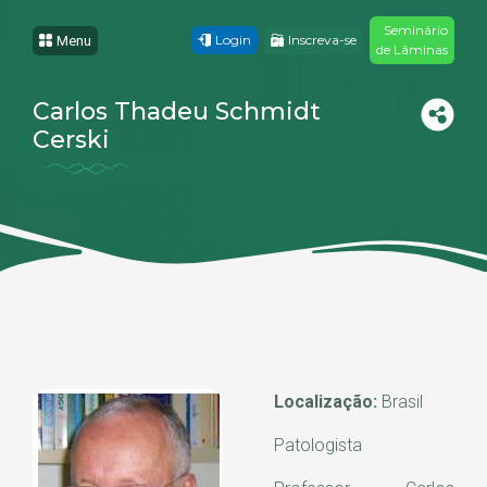
Seminário
Login
Inscreva-se
Menu
de Lâminas
Carlos Thadeu Schmidt
Cerski
Localização:
Brasil
Patologista