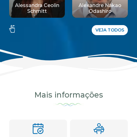
Alessandra Ceolin
Alexandre Nakao
Schmitt
Odashiro
VEJA TODOS
Mais informações