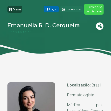
Seminário
Login
Inscreva-se
Menu
de Lâminas
Emanuella R. D. Cerqueira
Localização:
Brasil
Dermatologista
Médica pela
Universidade Federal