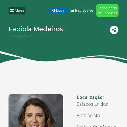
Seminário
Login
Inscreva-se
Menu
de Lâminas
Fabiola Medeiros
Localização:
Estados Unidos
Patologista
Cedars-Sinai Medical