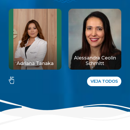
Alessandra Ceolin
Alexandr
iana Tanaka
Schmitt
Odas
VEJA TODOS