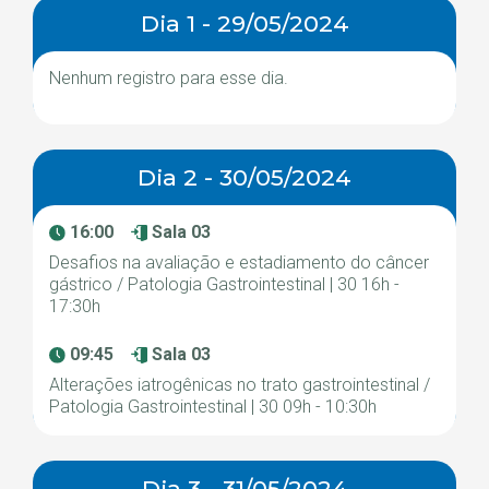
Dia 1 - 29/05/2024
Nenhum registro para esse dia.
Dia 2 - 30/05/2024
16:00
Sala 03
Desafios na avaliação e estadiamento do câncer
gástrico / Patologia Gastrointestinal | 30 16h -
17:30h
09:45
Sala 03
Alterações iatrogênicas no trato gastrointestinal /
Patologia Gastrointestinal | 30 09h - 10:30h
Dia 3 - 31/05/2024