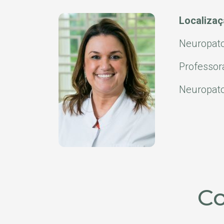
Localiza
Neuropato
Professor
Neuropato
Co