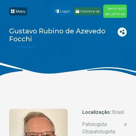
Seminário
Login
Inscreva-se
Menu
de Lâminas
Gustavo Rubino de Azevedo
Focchi
Localização:
Brasil
Patologista e
Citopatologista.