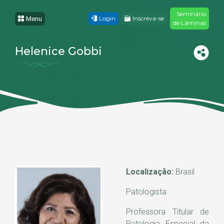
Seminário
Login
Inscreva-se
Menu
de Lâminas
Helenice Gobbi
Localização:
Brasil
Patologista
Professora Titular de
Patologia Especial da