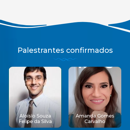
Palestrantes confirmados
Aloísio Souza
Amanda Gomes
Felipe da Silva
Carvalho