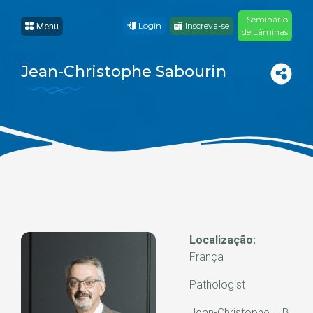
Seminário
Login
Inscreva-se
Menu
de Lâminas
Jean-Christophe Sabourin
Localização:
França
Pathologist
Jean-Christophe B.