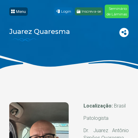
Seminário
Login
Inscreva-se
Menu
de Lâminas
Juarez Quaresma
Localização:
Brasil
Patologista
Dr. Juarez Antônio
Simões Quaresma.