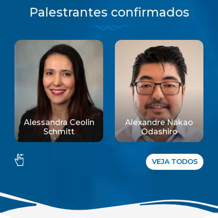
Palestrantes confirmados
Aline Cristina
Alexandre Nakao
Marino Do
Odashiro
Nascimento
VEJA TODOS