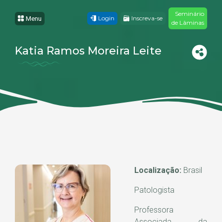
Seminário
Login
Inscreva-se
Menu
de Lâminas
Katia Ramos Moreira Leite
Localização:
Brasil
Patologista
P
rofessora
Associada da