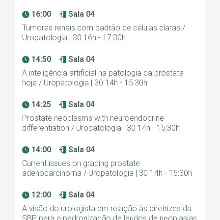
16:00
Sala 04
Tumores renais com padrão de células claras /
Uropatologia | 30 16h - 17:30h
14:50
Sala 04
A inteligência artificial na patologia da próstata
hoje / Uropatologia | 30 14h - 15:30h
14:25
Sala 04
Prostate neoplasms with neuroendocrine
differentiation / Uropatologia | 30 14h - 15:30h
14:00
Sala 04
Current issues on grading prostate
adenocarcinoma / Uropatologia | 30 14h - 15:30h
12:00
Sala 04
A visão do urologista em relação às diretrizes da
SBP para a padronização de laudos de neoplasias