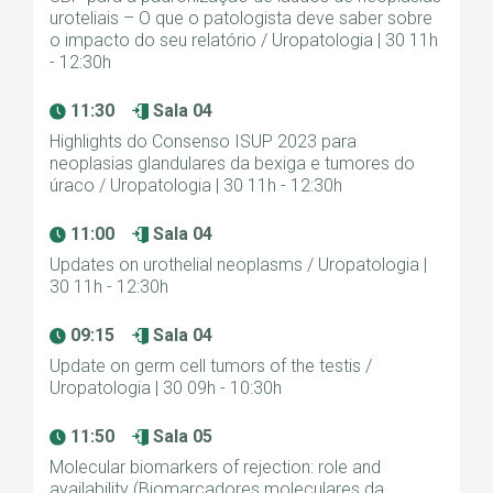
uroteliais – O que o patologista deve saber sobre
o impacto do seu relatório / Uropatologia | 30 11h
- 12:30h
11:30
Sala 04
Highlights do Consenso ISUP 2023 para
neoplasias glandulares da bexiga e tumores do
úraco / Uropatologia | 30 11h - 12:30h
11:00
Sala 04
Updates on urothelial neoplasms / Uropatologia |
30 11h - 12:30h
09:15
Sala 04
Update on germ cell tumors of the testis /
Uropatologia | 30 09h - 10:30h
11:50
Sala 05
Molecular biomarkers of rejection: role and
availability (Biomarcadores moleculares da