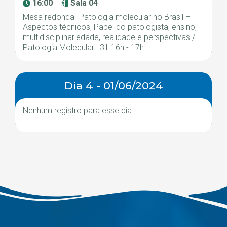
16:00
Sala 04
Mesa redonda- Patologia molecular no Brasil –
Aspectos técnicos, Papel do patologista, ensino,
multidisciplinariedade, realidade e perspectivas /
Patologia Molecular | 31 16h - 17h
Dia 4 - 01/06/2024
Nenhum registro para esse dia.