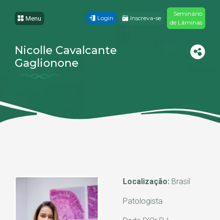
Seminário
Login
Inscreva-se
Menu
de Lâminas
Nicolle Cavalcante
Gaglionone
Localização:
Brasil
Patologista