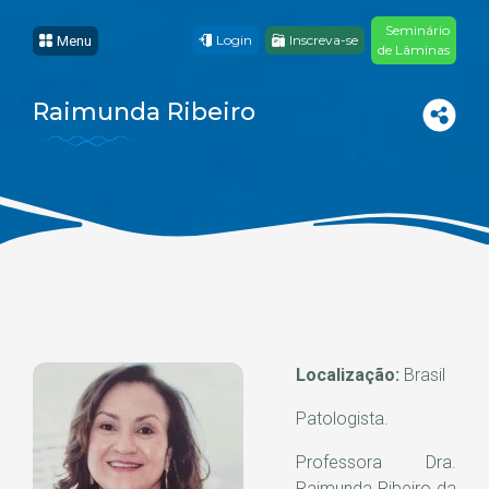
Seminário
Login
Inscreva-se
Menu
de Lâminas
Raimunda Ribeiro
Localização:
Brasil
Patologista.
Professora Dra.
Raimunda Ribeiro da