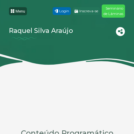
Seminário
Login
Inscreva-se
Menu
de Lâminas
Raquel Silva Araújo
Conteúdo Programático