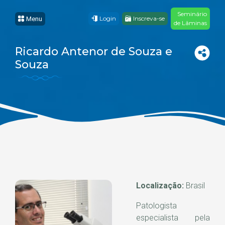
Seminário
Login
Inscreva-se
Menu
de Lâminas
Ricardo Antenor de Souza e
Souza
Localização:
Brasil
Patologista
especialista pela