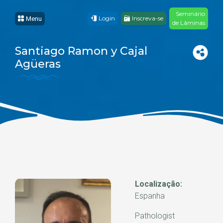
Seminário
Login
Inscreva-se
Menu
de Lâminas
Santiago Ramon y Cajal
Agüeras
Localização:
Espanha
Pathologist