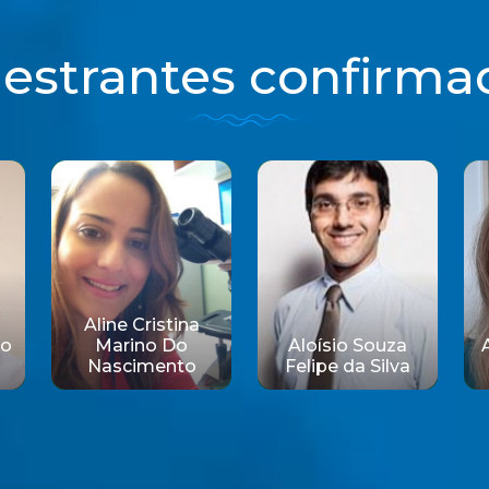
lestrantes confirma
Aloísio Souza
Amanda Gomes
Felipe da Silva
Carvalho