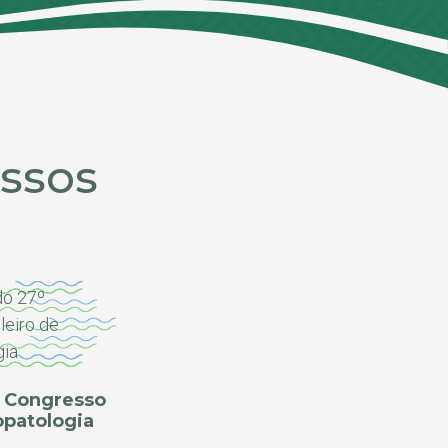
ssos
º Congresso
opatologia