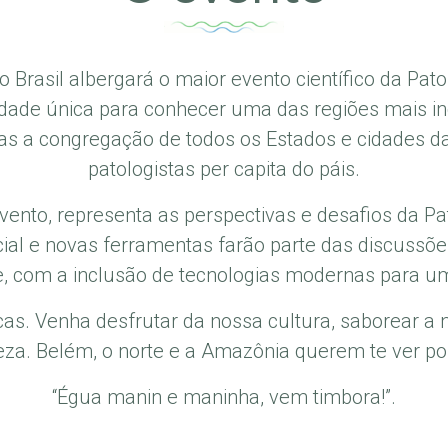
o Brasil albergará o maior evento científico da Patol
dade única para conhecer uma das regiões mais in
as a congregação de todos os Estados e cidades d
patologistas per capita do páis.
evento, representa as perspectivas e desafios da 
rtificial e novas ferramentas farão parte das disc
e, com a inclusão de tecnologias modernas para u
icas. Venha desfrutar da nossa cultura, saborear a 
eza. Belém, o norte e a Amazônia querem te ver por
“Égua manin e maninha, vem timbora!”.