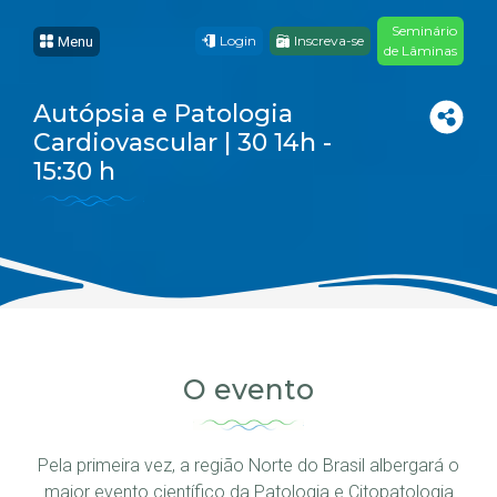
Seminário
Login
Inscreva-se
Menu
de Lâminas
Autópsia e Patologia
Cardiovascular | 30 14h -
15:30 h
O evento
Pela primeira vez, a região Norte do Brasil albergará o
maior evento científico da Patologia e Citopatologia