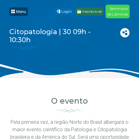
Seminário
Login
Inscreva-se
Menu
de Lâminas
Citopatologia | 30 09h -
10:30h
O evento
Pela primeira vez, a região Norte do Brasil albergará o
maior evento científico da Patologia e Citopatologia
brasileira e da América do Sul. Será uma oportunidade