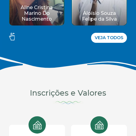
o Souza
Amanda Gomes
Abelard
da Silva
Carvalho
Rodrigue
VEJA TODOS
Inscrições e Valores