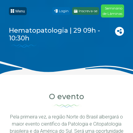
Seminário
Login
Inscreva-se
Menu
de Lâminas
Hematopatologia | 29 09h -
10:30h
O evento
Pela primeira vez, a região Norte do Brasil albergará o
maior evento científico da Patologia e Citopatologia
brasileira e da América do Sul. Será uma oportunidade