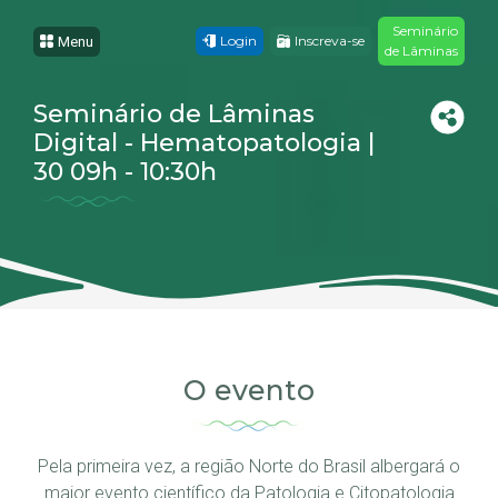
Seminário
Login
Inscreva-se
Menu
de Lâminas
Seminário de Lâminas
Digital - Hematopatologia |
30 09h - 10:30h
O evento
Pela primeira vez, a região Norte do Brasil albergará o
maior evento científico da Patologia e Citopatologia