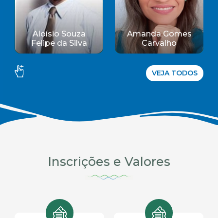
Amanda Gomes
Abelardo
Carvalho
Rodriguez
VEJA TODOS
Inscrições e Valores