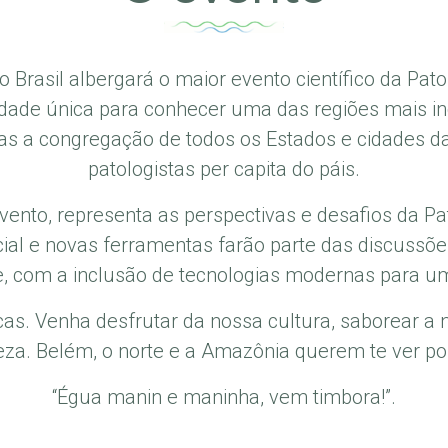
o Brasil albergará o maior evento científico da Patol
dade única para conhecer uma das regiões mais in
as a congregação de todos os Estados e cidades d
patologistas per capita do páis.
evento, representa as perspectivas e desafios da 
rtificial e novas ferramentas farão parte das disc
e, com a inclusão de tecnologias modernas para u
icas. Venha desfrutar da nossa cultura, saborear a 
eza. Belém, o norte e a Amazônia querem te ver por
“Égua manin e maninha, vem timbora!”.