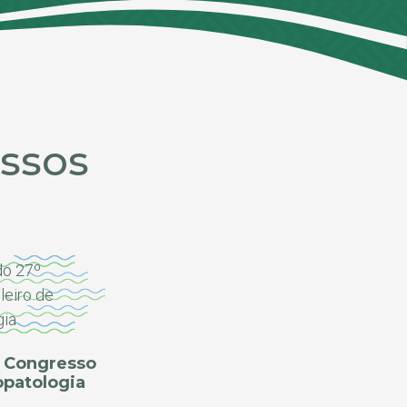
ssos
º Congresso
opatologia