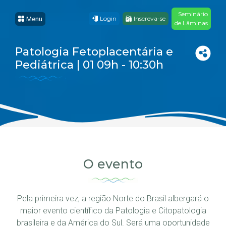
Seminário
Login
Inscreva-se
Menu
de Lâminas
Patologia Fetoplacentária e
Pediátrica | 01 09h - 10:30h
O evento
Pela primeira vez, a região Norte do Brasil albergará o
maior evento científico da Patologia e Citopatologia
brasileira e da América do Sul. Será uma oportunidade