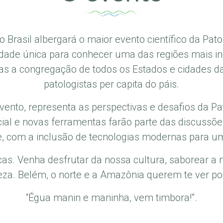
o Brasil albergará o maior evento científico da Patol
dade única para conhecer uma das regiões mais in
as a congregação de todos os Estados e cidades d
patologistas per capita do páis.
evento, representa as perspectivas e desafios da 
rtificial e novas ferramentas farão parte das disc
e, com a inclusão de tecnologias modernas para u
icas. Venha desfrutar da nossa cultura, saborear a 
eza. Belém, o norte e a Amazônia querem te ver por
“Égua manin e maninha, vem timbora!”.