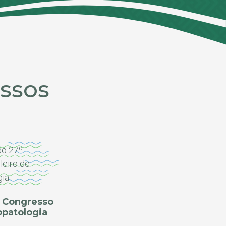
ssos
º Congresso
opatologia