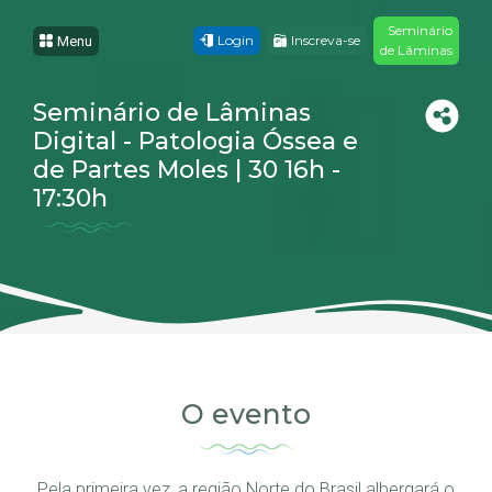
Seminário
Login
Inscreva-se
Menu
de Lâminas
Seminário de Lâminas
Digital - Patologia Óssea e
de Partes Moles | 30 16h -
17:30h
O evento
Pela primeira vez, a região Norte do Brasil albergará o