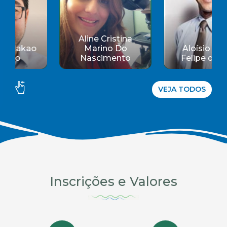
a
Aloísio Souza
Amanda Gomes
Felipe da Silva
Carvalho
VEJA TODOS
Inscrições e Valores