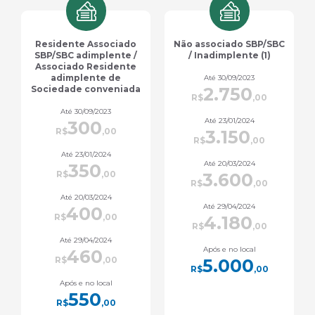
Residente Associado
Não associado SBP/SBC
SBP/SBC adimplente /
/ Inadimplente (1)
Associado Residente
adimplente de
Até 30/09/2023
Sociedade conveniada
2.750
R$
,00
Até 30/09/2023
Até 23/01/2024
300
R$
,00
3.150
R$
,00
Até 23/01/2024
Até 20/03/2024
350
R$
,00
3.600
R$
,00
Até 20/03/2024
Até 29/04/2024
400
R$
,00
4.180
R$
,00
Até 29/04/2024
Após e no local
460
R$
,00
5.000
R$
,00
Após e no local
550
R$
,00