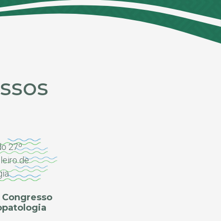
ssos
º Congresso
opatologia