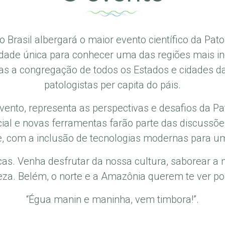
o Brasil albergará o maior evento científico da Patol
dade única para conhecer uma das regiões mais in
as a congregação de todos os Estados e cidades d
patologistas per capita do páis.
evento, representa as perspectivas e desafios da 
rtificial e novas ferramentas farão parte das disc
e, com a inclusão de tecnologias modernas para u
icas. Venha desfrutar da nossa cultura, saborear a 
eza. Belém, o norte e a Amazônia querem te ver por
“Égua manin e maninha, vem timbora!”.